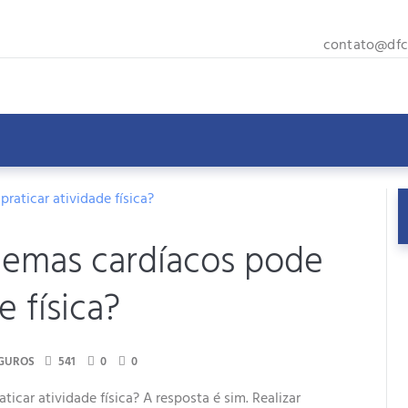
contato@dfcc
emas cardíacos pode
e física?
EGUROS
541
0
0
car atividade física? A resposta é sim. Realizar