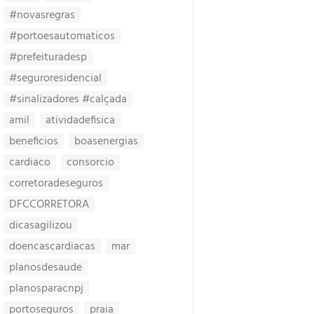
#novasregras
#portoesautomaticos
#prefeituradesp
#seguroresidencial
#sinalizadores #calçada
amil
atividadefisica
beneficios
boasenergias
cardiaco
consorcio
corretoradeseguros
DFCCORRETORA
dicasagilizou
doencascardiacas
mar
planosdesaude
planosparacnpj
portoseguros
praia