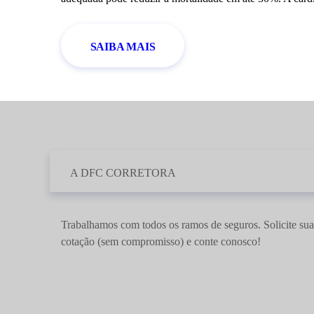
SAIBA MAIS
A DFC CORRETORA
Trabalhamos com todos os ramos de seguros. Solicite sua
cotação (sem compromisso) e conte conosco!