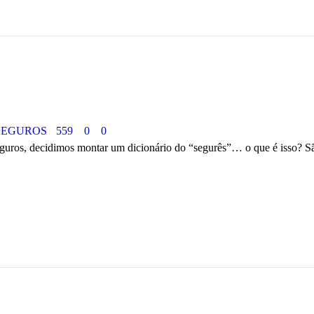
SEGUROS
559
0
0
guros, decidimos montar um dicionário do “segurês”… o que é isso? São