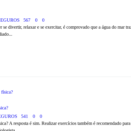
SEGUROS
567
0
0
e divertir, relaxar e se exercitar, é comprovado que a água do mar traz
iado...
sica?
EGUROS
541
0
0
ica? A resposta é sim. Realizar exercícios também é recomendado para pa
logista...