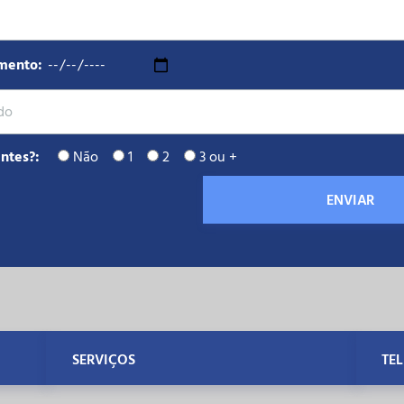
mento:
ntes?:
Não
1
2
3 ou +
SERVIÇOS
TE